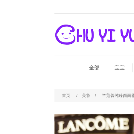
全部
宝宝
首页
/
美妆
/
兰蔻菁纯臻颜面霜