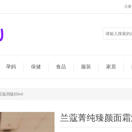
注册
孕妈
保健
食品
服装
家居
滋润版60ml
兰蔻菁纯臻颜面霜滋