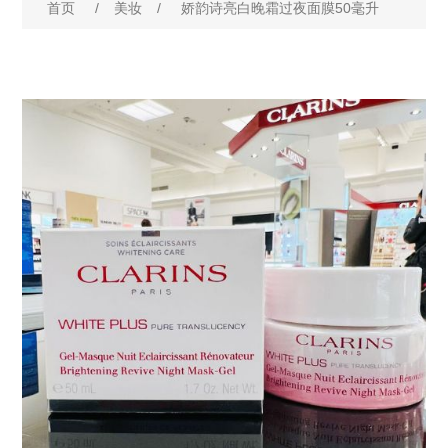
首页
/
美妆
/
娇韵诗亮白晚霜过夜面膜50毫升