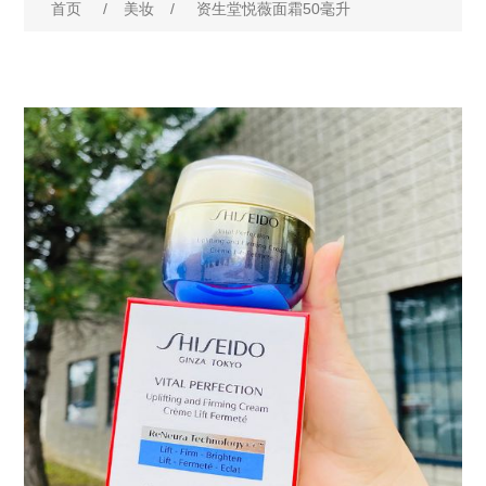
首页
/
美妆
/
资生堂悦薇面霜50毫升