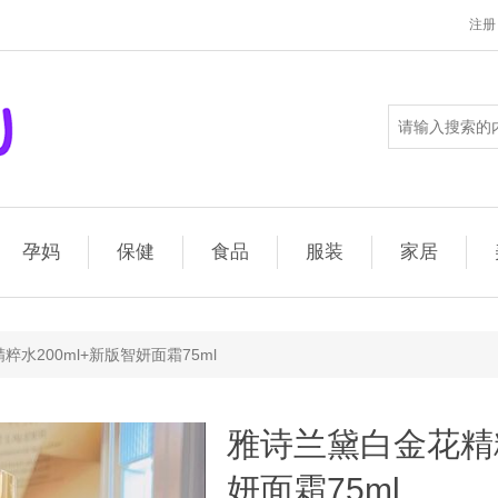
注册
孕妈
保健
食品
服装
家居
水200ml+新版智妍面霜75ml
雅诗兰黛白金花精粹
妍面霜75ml