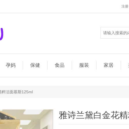
注册
孕妈
保健
食品
服装
家居
粹洁面慕斯125ml
雅诗兰黛白金花精粹