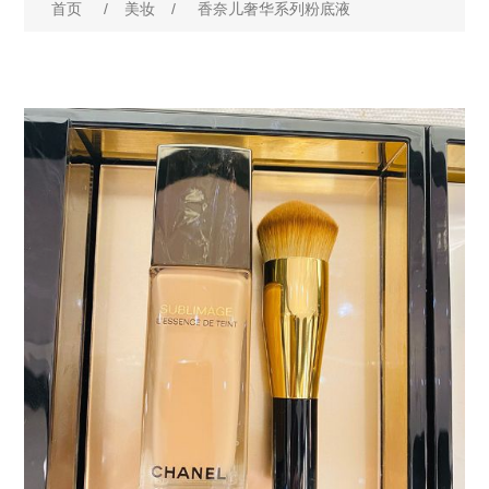
首页
/
美妆
/
香奈儿奢华系列粉底液