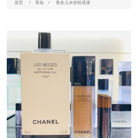
首页
/
美妆
/
香奈儿水状粉底液