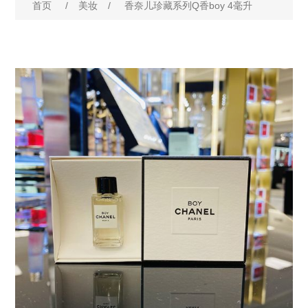
首页
/
美妆
/
香奈儿珍藏系列Q香boy 4毫升