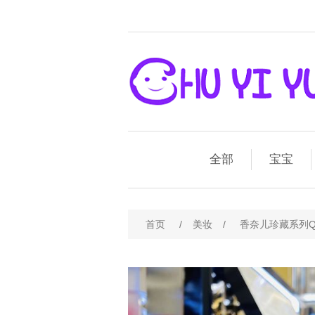
全部
宝宝
首页
/
美妆
/
香奈儿珍藏系列Q香j